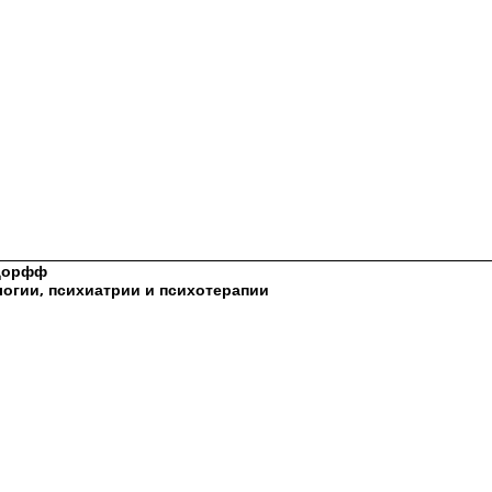
сдорфф
логии, психиатрии и психотерапии